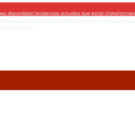
nes disponibles
Tendencias actuales que están transforman
6
UNSA Arequipa anuncia modificaciones en el proceso de ad
eden alargarla