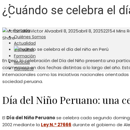
NOTICIAS
¿Cuándo se celebra el dí
CONTACTO
Portada
Victor Alva
abril 8, 2025
abril 8, 2025
2215
4 Mins 
Quiénes Somos
Facebook
Twitter
LinkedIn
Pinterest
Stumbleupon
Email
Share
Actualidad
Consultas
Formación
En Perú, la celebración del Día del Niño presenta una partic
Noticias
conmemora en dos fechas distintas a lo largo del año. Esta
Contacto
internacionales como las iniciativas nacionales orientadas a
sociedad peruana.​
Día del Niño Peruano: una ce
El
Día del Niño Peruano
se celebra cada segundo domingo 
2002 mediante la
Ley N.º 27666
durante el gobierno de Alej