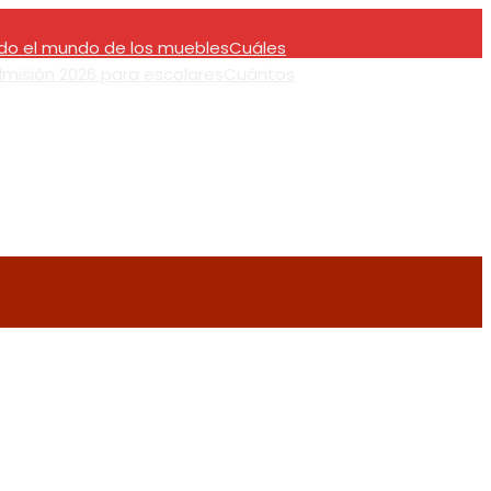
do el mundo de los muebles
Cuáles
misión 2026 para escolares
Cuántos