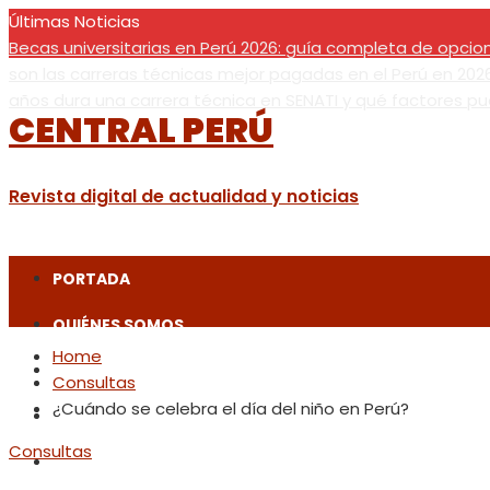
Últimas Noticias
Becas universitarias en Perú 2026: guía completa de opcio
son las carreras técnicas mejor pagadas en el Perú en 202
años dura una carrera técnica en SENATI y qué factores pu
CENTRAL PERÚ
sábado, agosto 8
Revista digital de actualidad y noticias
PORTADA
QUIÉNES SOMOS
Home
ACTUALIDAD
Consultas
¿Cuándo se celebra el día del niño en Perú?
CONSULTAS
Consultas
FORMACIÓN